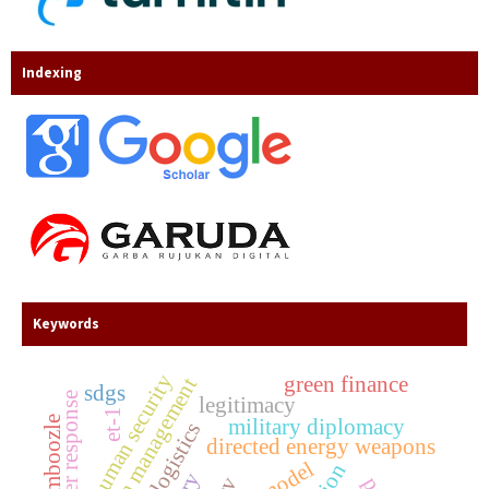
Indexing
Keywords
human security
green finance
supply chain management
sdgs
disaster response
legitimacy
et-1
baamboozle
military diplomacy
directed energy weapons